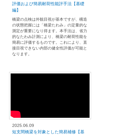
評価および簡易耐荷性能評手法【基礎
編】
橋梁の点検は外観目視が基本ですが、構造
の状態把握には「橋梁たわみ」の定量的な
測定が重要になり得ます。本手法は、省力
的なたわみ計測により、橋梁の耐荷性能を
簡易に評価するものです。これにより、直
接目視できない内部の健全性評価が可能と
なります。
2025.06.09
短支間橋梁を対象とした簡易補修【基